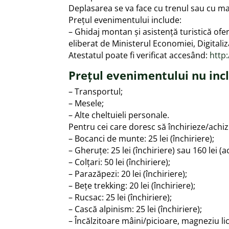
Deplasarea se va face cu trenul sau cu ma
Prețul evenimentului include:
– Ghidaj montan și asistență turistică of
eliberat de Ministerul Economiei, Digitaliz
Atestatul poate fi verificat accesând:
http
Prețul evenimentului nu inc
– Transportul;
– Mesele;
– Alte cheltuieli personale.
Pentru cei care doresc să închirieze/ach
– Bocanci de munte: 25 lei (închiriere);
– Gheruțe: 25 lei (închiriere) sau 160 lei (ac
– Colțari: 50 lei (închiriere);
– Parazăpezi: 20 lei (închiriere);
– Bețe trekking: 20 lei (închiriere);
– Rucsac: 25 lei (închiriere);
– Cască alpinism: 25 lei (închiriere);
– Încălzitoare mâini/picioare, magneziu lichi