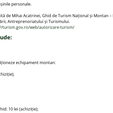
șinile personale.
erită de Mihai Acatrinei, Ghid de Turism Național și Montan 
ării, Antreprenoriatului și Turismului.
://turism.gov.ro/web/autorizare-turism/
lude:
iziționeze echipament montan:
hiziție);
d: 10 lei (achiziție);