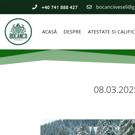
+40 741 888 427
bocanciiveseli@


ACASĂ
DESPRE
ATESTATE SI CALIFIC
08.03.202