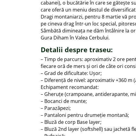
cabanei), o bucătărie în care se gătește 
care oferă un meniu destul de diversificat
Dragi montaniarzi, pentru 8 martie vă pro
pe cineva drag într-un loc special, pitoresc
Sâmbătă dimineața ne dăm întâlnire la ora 
Gura Diham în Valea Cerbului.
Detalii despre traseu:
– Timp de parcurs: aproximativ 2 ore pent
fiecare oră de mers și ori de câte ori con
– Grad de dificultate: Ușor;
– Diferență de nivel: aproximativ +360 m (a
Echipament recomandat:
– Gheruțe (crampoane, antiderapante, min
– Bocanci de munte;
– Parazăpezi;
– Pantaloni pentru drumeție montană;
– Bluză de corp Base layer;
– Bluză 2nd layer (softshell) sau jachetă fl