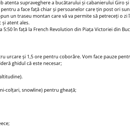
sub atenta supraveghere a bucătarului și cabanierului Giro ș
 pentru a face față chiar și persoanelor care țin post ori sun
pun un traseu montan care vă va permite să petreceți o zi î
 și atent ales.
5:50 în față la French Revolution din Piața Victoriei din Bu
ru urcare și 1,5 ore pentru coborâre. Vom face pauze pentru
sideră ghidul că este necesar;
ltitudine).
i-colțari, snowline) pentru gheață;
eece;