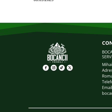
CO
BOCA
SERV
Mihai
Adres
Roma
Telef
Email
boca