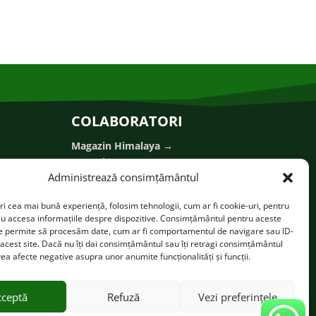
COLABORATORI
Magazin Himalaya →
Magazin Zumont
→
Administrează consimțământul
Magazin Nootka
→
Outdoor Shop →
ați
ri cea mai bună experiență, folosim tehnologii, cum ar fi cookie-uri, pentru
Magazin Montrek
→
au accesa informațiile despre dispozitive. Consimțământul pentru aceste
Magazin Grisport
→
ne permite să procesăm date, cum ar fi comportamentul de navigare sau ID-
Crucea Roșie Română Sector 6
→
 acest site. Dacă nu îți dai consimțământul sau îți retragi consimțământul
ea afecte negative asupra unor anumite funcționalități și funcții.
Magazin Bine Boutique
→
Podo-Prev Clinica Picioarelor
→
Casa Nuțu Delta Dunării
→
cceptă
Refuză
Vezi preferințele