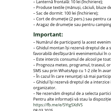
– Lanternă frontală: 10 lei (închiriere);
– Produse textile (mănuși, căciuli, bluze de
– Sac de dormit: 100 lei (închiriere);
– Cort de drumeție (2 pers.) sau pentru cam
– Aragaz de drumeție sau pentru camping: 25
Important:
– Numărul de participanți la acest evenim
– Ghidul montan își rezervă dreptul de a
favorabilă desfășurării evenimentului în c
– Este interzis consumul de alcool pe toa
– Prognoza meteo, programul, traseul, ora
SMS sau prin WhatsApp cu 1-2 zile în avan
– În cazul în care renunțați să mai partici
– Ghidul își rezervă dreptul de a interzi
organizator.
– Ne rezervăm dreptul de a selecta partici
Pentru alte informații vă stau la dispoziț
https://fb.me/e/5Ytg5XdVS
08.03.2025