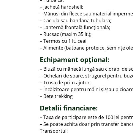
– Pufoaică;
– Jachetă hardshell;
– Mănuși din fleece sau material imperme
– Căciulă sau bandană tubulară;
– Lanternă frontală funcțională;
– Rucsac (maxim 35 lt.);
– Termos cu 1 lt. ceai;
– Alimente (batoane proteice, semințe ole
Echipament opțional:
– Bluză cu mânecă lungă sau ciorapi de s
– Ochelari de soare, strugurel pentru buz
– Trusă de prim ajutor;
– Încălzitoare pentru mâini și/sau picioare
– Bețe trekking
Detalii financiare:
– Taxa de participare este de 100 lei pent
– Se poate achita doar prin transfer banc
Transportul: