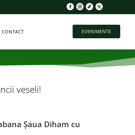
#
EVENIMENTE
CONTACT
ii veseli!
Cabana Șaua Diham cu