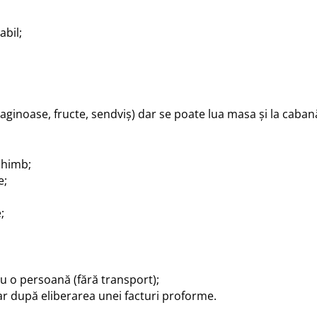
abil;
aginoase, fructe, sendviș) dar se poate lua masa și la caban
chimb;
e;
;
ru o persoană (fără transport);
ar după eliberarea unei facturi proforme.