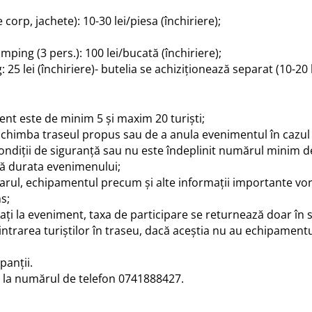
 corp, jachete): 10-30 lei/piesa (închiriere);
ping (3 pers.): 100 lei/bucată (închiriere);
 lei (închiriere)- butelia se achiziționează separat (10-20 l
ent este de minim 5 și maxim 20 turiști;
 schimba traseul propus sau de a anula evenimentul în cazu
ondiții de siguranță sau nu este îndeplinit numărul minim de
tă durata evenimenului;
rul, echipamentul precum și alte informații importante vor f
s;
pați la eveniment, taxa de participare se returnează doar în si
ce intrarea turiștilor în traseu, dacă aceștia nu au echipam
panții.
ie la numărul de telefon 0741888427.