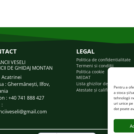
NTACT
LEGAL
Politica de confidentialitate
NCII VESELI
Termeni si conditii
ICII DE GHIDAJ MONTAN
Politica cookie
 Acatrinei
MEDAT
a : Ghermănești, Ilfov,
Lista ghizilor de turism atest
Pentru a ofe
Atestate și calificări
nia
a stoca și/s
on : +40
741 888 427
tehnologii 
uri unice pe
 :
dat poate av
nciiveseli@gmail.com
A