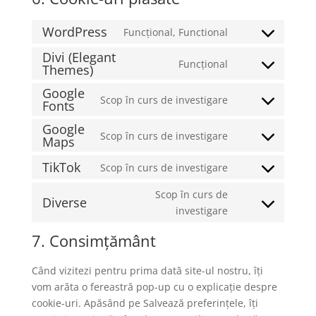
WordPress
Funcțional, Functional
Consent
Divi (Elegant
to
Funcțional
Themes)
Consent
service
to
wordpress
Google
Scop în curs de investigare
service
Fonts
Consent
divi-
to
Google
Scop în curs de investigare
(elegant-
service
Maps
Consent
themes)
google-
to
TikTok
Scop în curs de investigare
fonts
Consent
service
to
google-
Scop în curs de
Diverse
service
maps
Consent
investigare
tiktok
to
7. Consimțământ
service
diverse
Când vizitezi pentru prima dată site-ul nostru, îți
vom arăta o fereastră pop-up cu o explicație despre
cookie-uri. Apăsând pe Salvează preferințele, îți