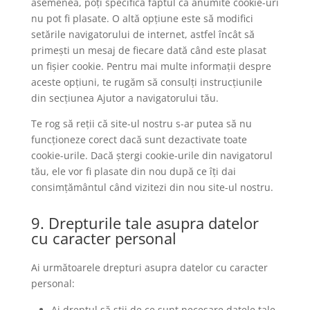
asemenea, poți specifica faptul că anumite cookie-uri
nu pot fi plasate. O altă opțiune este să modifici
setările navigatorului de internet, astfel încât să
primești un mesaj de fiecare dată când este plasat
un fișier cookie. Pentru mai multe informații despre
aceste opțiuni, te rugăm să consulți instrucțiunile
din secțiunea Ajutor a navigatorului tău.
Te rog să reții că site-ul nostru s-ar putea să nu
funcționeze corect dacă sunt dezactivate toate
cookie-urile. Dacă ștergi cookie-urile din navigatorul
tău, ele vor fi plasate din nou după ce îți dai
consimțământul când vizitezi din nou site-ul nostru.
9. Drepturile tale asupra datelor
cu caracter personal
Ai următoarele drepturi asupra datelor cu caracter
personal:
Ai dreptul să știi de ce sunt necesare datele tale